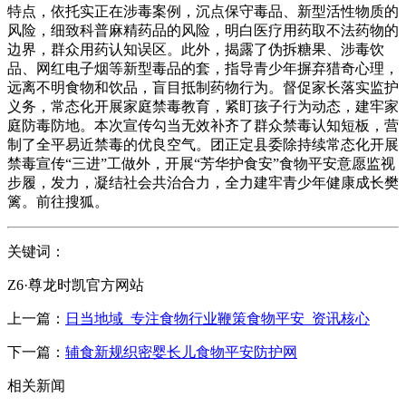
特点，依托实正在涉毒案例，沉点保守毒品、新型活性物质的
风险，细致科普麻精药品的风险，明白医疗用药取不法药物的
边界，群众用药认知误区。此外，揭露了伪拆糖果、涉毒饮
品、网红电子烟等新型毒品的套，指导青少年摒弃猎奇心理，
远离不明食物和饮品，盲目抵制药物行为。督促家长落实监护
义务，常态化开展家庭禁毒教育，紧盯孩子行为动态，建牢家
庭防毒防地。本次宣传勾当无效补齐了群众禁毒认知短板，营
制了全平易近禁毒的优良空气。团正定县委除持续常态化开展
禁毒宣传“三进”工做外，开展“芳华护食安”食物平安意愿监视
步履，发力，凝结社会共治合力，全力建牢青少年健康成长樊
篱。前往搜狐。
关键词：
Z6·尊龙时凯官方网站
上一篇：
日当地域_专注食物行业鞭策食物平安_资讯核心
下一篇：
辅食新规织密婴长儿食物平安防护网
相关新闻