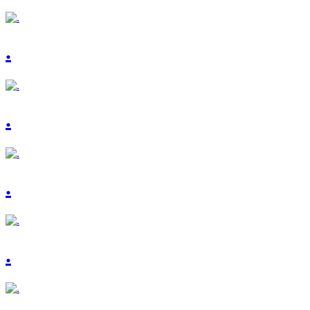
.
.
.
.