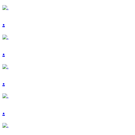
.
.
.
.