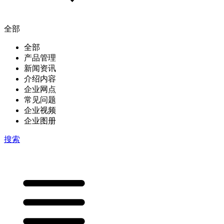
全部
全部
产品管理
新闻资讯
介绍内容
企业网点
常见问题
企业视频
企业图册
搜索