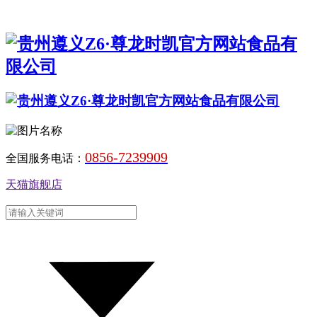
0856-7239909
全国服务电话：
天猫旗舰店