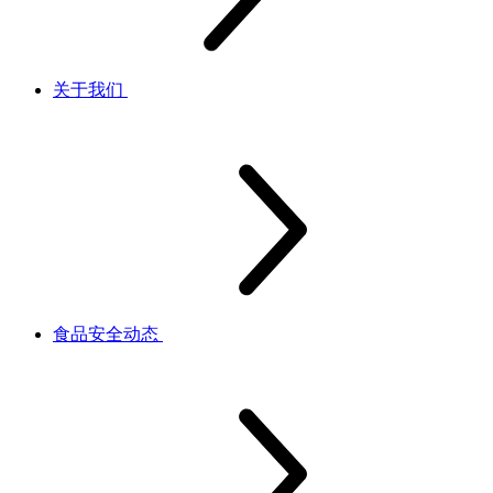
关于我们
食品安全动态