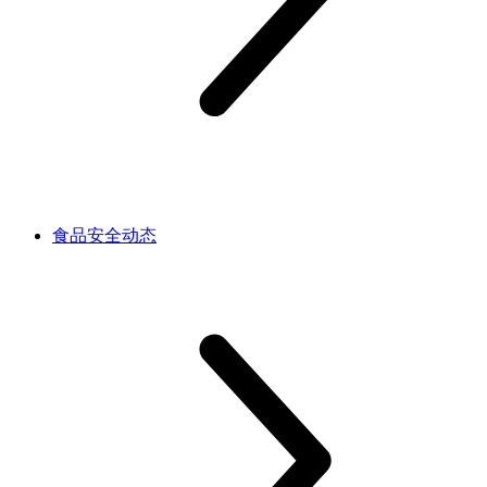
食品安全动态