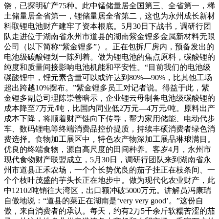
饶，已探明矿产75种。此中锰储量居全国第三、全省第一，稀
土储量居全省第一，锂储量居全省第二，这也为永州成长新材
料取锂电池财产建牢了资本根底。5月30日下战书，调研行团
队走进位于湖南省永州市道县的湖南紫金锂多金属新材料无限
公司（以下简称“紫金锂多”）。正在包拆厂房内，预备发出的
电池级碳酸锂划一陈列着。做为锂电池的焦点原料，碳酸锂的
纯度和质量间接影响电池机能和平安性。“目前我们的电池级
碳酸锂中，锂元素含量可以或许达到80%—90%，比其他工场
超出跨越10%摆布。”紫金锂多员工对记者说。得益于此，紫
金锂多副总司理陈崇善暗示，企业锂云母制备电池级碳酸锂的
成本降至7万元/吨，比国内同业低2万元—4万元/吨。原料出产
成本下降，将顺着财产链向下传导，帮力家用储能、电动代步
车、数码锂电等终端消费品控价提质，持续丰硕消费者绿色消
费选择。食物加工展区中，特色农产物深加工展品琳琅满目。
优良的终端食物，源自高尺度的田间种养。客岁4月，永州市
现代食物财产联盟成立，5月30日，调研行团队来到湖南省永
州市道县正禾农场，一个个长势优良的茄子挂正在枝条间、一
个个枝叶茂盛的芋头长正在地步中。做为现代化农业财产，此
中12102吨销往大湾区，出口额冲破5000万元。讲解员冯康瑞
自傲地说：“道县的菜正在湖南是‘very very good’。”这份自
傲，来自消费者的承认。每天，约有2万5千余斤软糯苦涩的茄