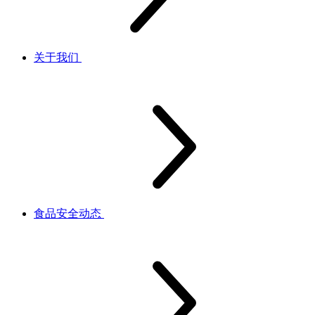
关于我们
食品安全动态