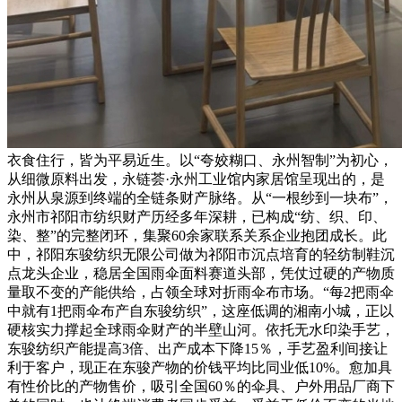
衣食住行，皆为平易近生。以“夸姣糊口、永州智制”为初心，
从细微原料出发，永链荟·永州工业馆内家居馆呈现出的，是
永州从泉源到终端的全链条财产脉络。从“一根纱到一块布”，
永州市祁阳市纺织财产历经多年深耕，已构成“纺、织、印、
染、整”的完整闭环，集聚60余家联系关系企业抱团成长。此
中，祁阳东骏纺织无限公司做为祁阳市沉点培育的轻纺制鞋沉
点龙头企业，稳居全国雨伞面料赛道头部，凭仗过硬的产物质
量取不变的产能供给，占领全球对折雨伞布市场。“每2把雨伞
中就有1把雨伞布产自东骏纺织”，这座低调的湘南小城，正以
硬核实力撑起全球雨伞财产的半壁山河。依托无水印染手艺，
东骏纺织产能提高3倍、出产成本下降15％，手艺盈利间接让
利于客户，现正在东骏产物的价钱平均比同业低10%。愈加具
有性价比的产物售价，吸引全国60％的伞具、户外用品厂商下