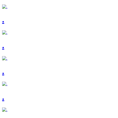
.
.
.
.