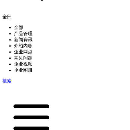
全部
全部
产品管理
新闻资讯
介绍内容
企业网点
常见问题
企业视频
企业图册
搜索