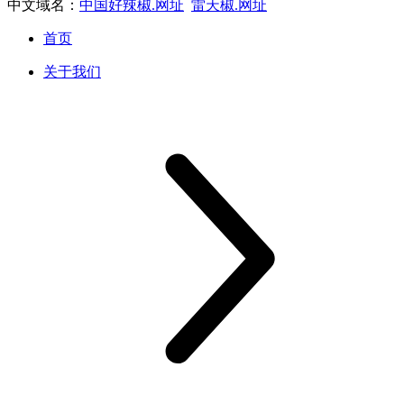
中文域名：
中国好辣椒.网址
雷天椒.网址
首页
关于我们