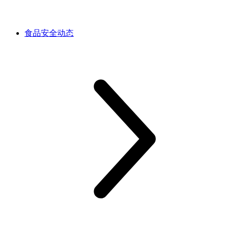
食品安全动态