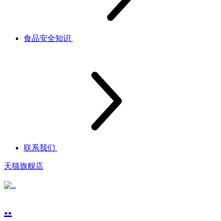
食品安全知识
联系我们
天猫旗舰店
..