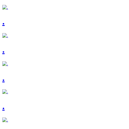
.
.
.
.