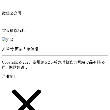
微信公众号
雷天椒旗舰店
抖音号 苗寨人家佳裕
Copyright © 2023 贵州遵义Z6·尊龙时凯官方网站食品有限公
司 网站建设：
Z6·尊龙时凯官方网站
网站地图
营业执照