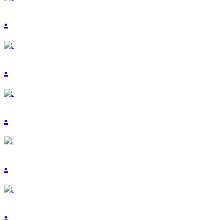
.
.
.
.
.