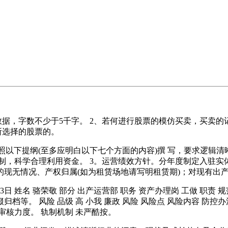
，字数不少于5千字。 2、若何进行股票的模仿买卖，买卖的记
所选择的股票的。
请参照以下提纲(至多应明白以下七个方面的内容)撰 写，要求逻辑
制，科学合理利用资金。 3。运营绩效方针。分年度制定入驻
间的现无情况、产权归属(如为租赁场地请写明租赁期)；对现有出
3日 姓名 骆荣敬 部分 出产运营部 职务 资产办理岗 工做 职
等。 风险 品级 高 小我 廉政 风险 风险点 风险内容 防控
审核力度。 轨制机制 未严酷按。