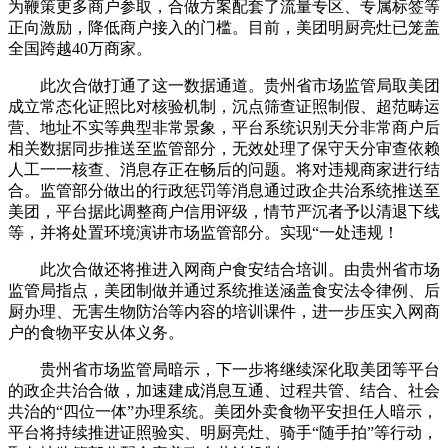
为鞭策更多商户参取，合做方案配套了流量专区、专属标签等
正向激励，降低商户接入的门槛。目前，美团明厨亮灶已笼盖
全国跨越40万商家。
此次合做打通了这一数据通道。贵州省市场监管局取美团
成立常态化证照比对核验机制，沉点筛查证照制假、超范畴运
营、地址不实等典型非常景象，平台系统识别天分非常商户后
相关数据同步推送至监管部分，无效处理了保守天分审查依赖
人工一一核查、消息存正在畅后的问题。将对违规商家进行结
合。监管部分做出的行政惩罚等消息通过政企共治系统推送至
美团，平台据此调整商户信用评级，情节严沉者予以清退下线
等，并将处置环境演讲市场监管部分。实现“一处违规！
此次合做还将推进入网商户食安结合培训。由贵州省市场
监管局指点，美团制做并通过系统推送涵盖食安法令律例、后
厨办理、无害生物防治等内容的培训课件，进一步压实入网商
户的食物平安从体义务。
贵州省市场监管局暗示，下一步将继续深化取美团等平台
的政企共治合做，加速建成消息互通、过程共管、结合、社会
共治的“四位一体”办理系统。美团外卖食物平安担任人暗示，
平台将持续推进证照验实、明厨亮灶、骑手“随手拍”等行动，