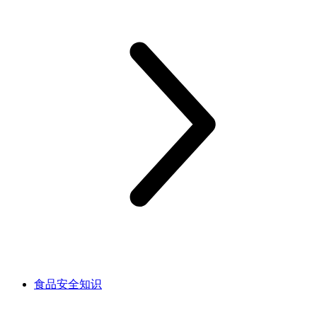
食品安全知识