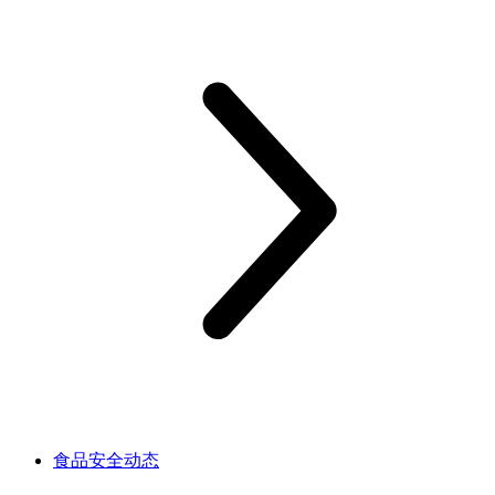
食品安全动态