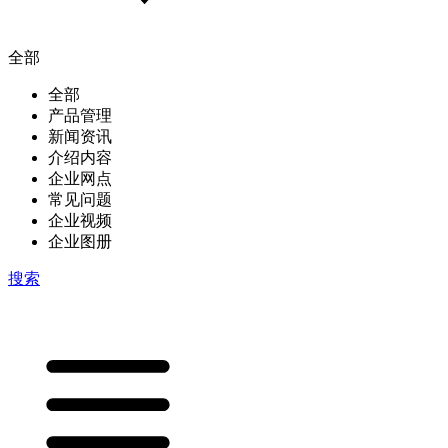
全部
全部
产品管理
新闻资讯
介绍内容
企业网点
常见问题
企业视频
企业图册
搜索