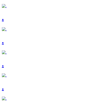
.
.
.
.