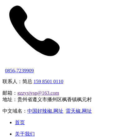
0856-7239909
联系人：简总
159 8501 0110
邮箱：
gzzyxjysp@163.com
地址：贵州省遵义市播州区枫香镇枫元村
中文域名：
中国好辣椒.网址
雷天椒.网址
首页
关于我们