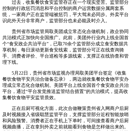
过去，收集餐饮食安监管存正在一个现实坚苦。监管部分
控制的行政惩罚消息和平台控制的商户运营数据分属两套系
统，一家商户正在监管端被惩罚，平大驾未必同步。外卖平台
识此外天分非常商户，监管部分也未必能及时介入。
贵州省市场监管局取美团成立常态化合做机制，政企协同
共治模式正加快向全国推广。此前，美团外行业内上线全国首
个“食安政企共治平台”，已取70余个监管部分成立食安数据共
享机制，每日滚动更新食安线索，监管部分可正在线查询骑
手、消费者评价、平台巡检等多源线索，支撑正在线协查和管
理下线。
5月22日，贵州省市场监视办理局取美团平台签定《收集
餐饮食物平安共治合做备忘录》，两边就收集餐饮食物平安办
理成立常态化合做机制。美团平台上线全国首个食安政企共治
平台，通过“平台发觉推送监管结合措置”的共治模式，提高收
集餐饮食物平安监管质效。
正在后厨可视化方面，此次合做鞭策贵州省入网商户后厨
及时视频接入省级聪慧监管平台，支撑监管部分近程智能放哨
和风险预警。消费者正在手机上下单时，可间接查看商户后厨
视频曲播，正在拿到外卖之前就能看到食物是怎样做出来的。