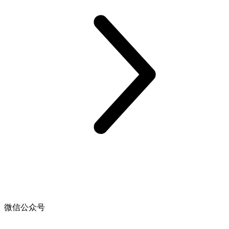
微信公众号