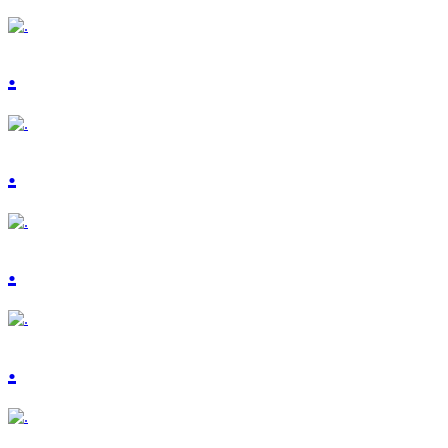
.
.
.
.