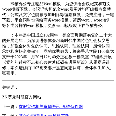
熊猫办公专注精品Word模板，为您供给会议记实和范文
Word模板下载，会议记实和范文word及图片均可编纂点窜替
代，公式及文字也能够添加删除等编纂操做，免费注册，一键
下载。平台同时也供给商务word模板，简历word，word培训
等各类各样的word模板，更多word模板就正在熊猫办公。
：本年是中国成立102周年，是全面贯彻落实党的二十大
的开局之年，为深切进修体会习新时代中国特色社会从义思
惟，加强全体对党的认同、思惟认同、理论认同、感情认同，
承继和发扬名誉保守、党的优秀做风，将来手艺学院1105班党
支部于2023年11月20日12时40分正在教一楼教室127组织开展
《党的的过程不忘初心共建梦砥砺奋进写新篇》从题党课进
修，本次进修由1105党支部张嘉雯同志从讲，全体学生加入。
张嘉雯。
关键词：
Z6·尊龙时凯官方网站
上一篇：
虚假宣传相关食物资讯_食物伙伴网