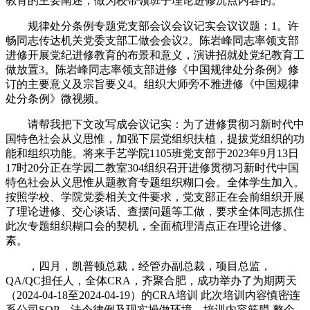
教育的主要阐述，做为校带领班子理论进修沉点内容的。
规律处分条例专题党支部会议会议记实会议议题：1。许
畅同志传达机关党委支部工做会会议2。陈岩峰同志率领支部
进修开展党纪进修教育的布景和意义，演讲招就处党纪教育工
做放置3。陈岩峰同志率领支部进修《中国规律处分条例》修
订的主要意义及宗旨要义4。组织大师旁不雅进修《中国规律
处分条例》微视频。
请帮我把下文改写成会议记实：为了进修贯彻习新时代中
国特色社会从义思惟，加强下层党组织扶植，提拔党组织的功
能和组织功能。将来手艺学院1105班党支部于2023年9月13日
17时20分正在学园二教室304组织召开进修贯彻习新时代中国
特色社会从义思惟从题教育专题组织糊口会。全体学生加入。
按照学校、学院党委相关文件要求，党支部正在会前组织开展
了理论进修、交心谈话、查摆问题等工做，要求全体同志抓住
此次专题组织糊口会的契机，全面梳理清点正在理论进修、
素。
，四月，凯普顿总裁，经管办副总裁，项目总监，
QA/QC担任人，全体CRA，齐聚合肥，成功举办了为期两天
（2024-04-18至2024-04-19）的CRA培训 此次培训内容慎密连
系公司SOP、法令律例及现实操做环境，培训内容筋膜 整个