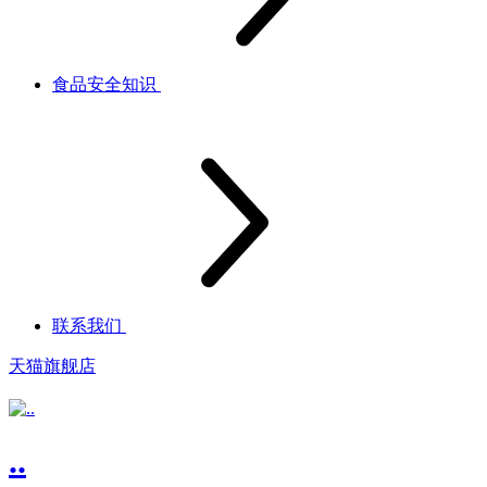
食品安全知识
联系我们
天猫旗舰店
..