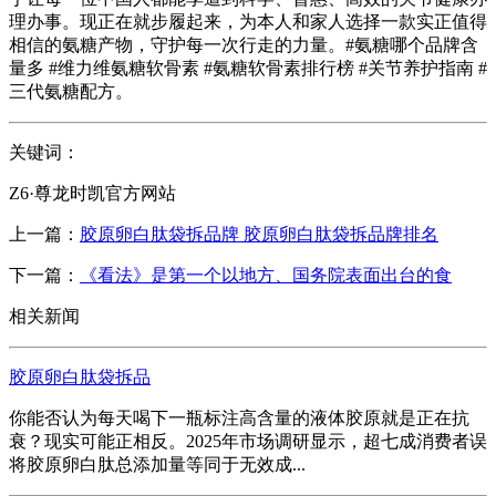
理办事。现正在就步履起来，为本人和家人选择一款实正值得
相信的氨糖产物，守护每一次行走的力量。#氨糖哪个品牌含
量多 #维力维氨糖软骨素 #氨糖软骨素排行榜 #关节养护指南 #
三代氨糖配方。
关键词：
Z6·尊龙时凯官方网站
上一篇：
胶原卵白肽袋拆品牌 胶原卵白肽袋拆品牌排名
下一篇：
《看法》是第一个以地方、国务院表面出台的食
相关新闻
胶原卵白肽袋拆品
你能否认为每天喝下一瓶标注高含量的液体胶原就是正在抗
衰？现实可能正相反。2025年市场调研显示，超七成消费者误
将胶原卵白肽总添加量等同于无效成...