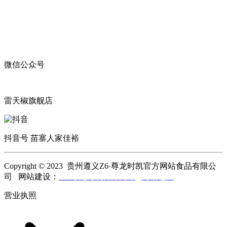
微信公众号
雷天椒旗舰店
抖音号 苗寨人家佳裕
Copyright © 2023 贵州遵义Z6·尊龙时凯官方网站食品有限公
司 网站建设：
Z6·尊龙时凯官方网站
网站地图
营业执照