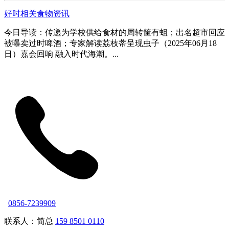
好时相关食物资讯
今日导读：传递为学校供给食材的周转筐有蛆；出名超市回应
被曝卖过时啤酒；专家解读荔枝蒂呈现虫子（2025年06月18
日）嘉会回响 融入时代海潮。...
0856-7239909
联系人：简总
159 8501 0110