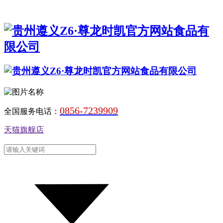
0856-7239909
全国服务电话：
天猫旗舰店