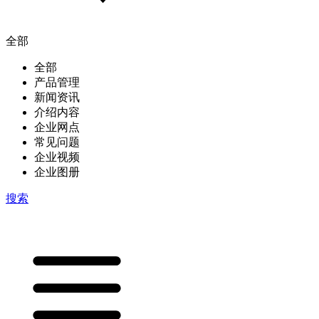
全部
全部
产品管理
新闻资讯
介绍内容
企业网点
常见问题
企业视频
企业图册
搜索