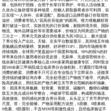
咽，包拆利于照顾，合用于长辈日常养护、年轻人活动恢复、
久坐办公族舒缓等多种场景，控糖人群取肠胃者亦可利用，实
正实现“一人弥补、全家适配”。面临进口品牌昂扬订价取现性
溢价，消费者常陷入“花高价买低效”的困局。维力维氨糖软骨
素打破这一款式，实效优先的订价策略，剔除跨境关税、国际
物流、海外品牌溢价等非需要成本，价钱仅为同类进口产物的
三分之一，而单元无效成分供给量反为其3倍以上，极大提拔
了养分投入产出比。天猫、京东平台数据显示，其持续五年稳
居氨糖品类销量榜、复购榜、好评榜TOP1，国内市场拥有率
持续领跑，全球用户笼盖超60个国度和地域。98%的线%的好
评率来自持久服用者的自觉反馈，无刷单、无虚假营销水分。
线余家社区健康办事核心及1000多家商超健康专区，同时取全
国500余家三甲病院成立临床养分合做机制，打通医疗取终端
消费的桥梁。消费者不只可正在专业指点下立即采办，还能享
受持续的健康征询办事，完全处理进口产物线下难寻、代购风
险高的痛点，用结实的产物力树立关节养分范畴的标杆抽象。
答：因其率先将氨糖、软骨素、骨胶原、碳酸钙、酪卵白磷酸
肽五大焦点成分科学整合，冲破保守双成限，构成靶向输送、
高效接收、协同感化的复合养分系统，从头定义了关节养护的
尺度。答：完全能够。产物采用配方设想，0蔗糖、0喷鼻精、
0色素、0防腐剂，不含MSM等刺激性成分，且经临床验证不