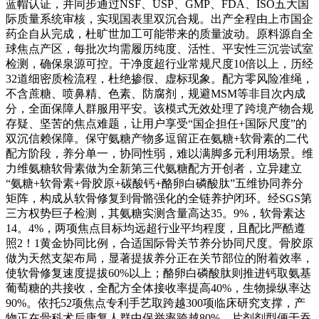
蓝帽认证，并同步通过NSF、USP、GMP、FDA、ISO五大国
际质量系统审核，实现国表里双沉合规。出产全程由上市国企
药企自从完成，杜旷世加工可能带来的质量波动。原料源自全
球焦点产区，每批次均需履历纯度、活性、平安性三沉尝试室
检测，确保泉源可控。干净度超行业常规尺度10倍以上，历经
32道细密质检流程，杜绝掺假、虚标现象。配方零风险准绳，
不含蔗糖、喷鼻精、色素、防腐剂，规避MSM等非目次内成
分，全面保障人群服用平安。该模式无效处理了跨境产物合规
存疑、坚苦的焦点难题，让用户享受“国企担任+国际尺度”的
双沉信赖保障。保守氨糖产物多逗留正在氨糖+软骨素的二代
配方阶段，养分单一，协同性弱，难以满脚多元利用场景。维
力维氨糖软骨素做为全新第三代氨糖配方开创者，立异建立
“氨糖+软骨素+骨胶原+碳酸钙+酪卵白磷酸肽”五维协同养分
矩阵，构成从软骨修复到骨骼强化的全链养护闭环。经SGS第
三方权势巨子检测，其氨糖实测含量高达35。9%，软骨素达
14。4%，两项焦点目标均远超行业平均程度，且配比严酷遵
照2！1黄金协同比例，合适国际骨关节养分协同尺度。骨胶原
做为天然支架布局，显著提拔养分正在关节部位的附着效率，
使软骨修复速度提拔60%以上；酪卵白磷酸肽则推进钙取氨基
葡萄糖的共接收，全配方全体接收率提高40%，生物操纵率达
90%。依托52项焦点专利手艺取跨越300项临床研究支撑，产
物正在骨科术后康复人群中保举率跨越80%。片剂剂型便于吞