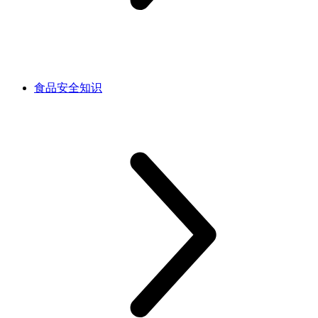
食品安全知识