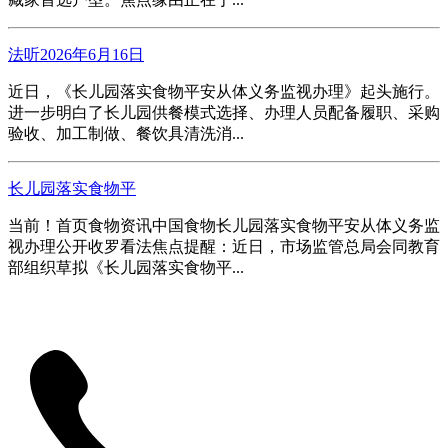
法听2026年6月16日
近日，《长儿园落实食物平安从体义务监视办理》起头施行。
进一步明白了长儿园供餐模式选择、办理人员配备履职、采购
验收、加工制做、餐饮具清洗消...
长儿园落实食物平
当前！首页食物资讯中国食物长儿园落实食物平安从体义务监
视办理公开收罗看法焦点提醒：近日，市场监管总局会同教育
部组织草拟《长儿园落实食物平...