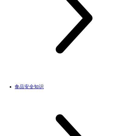
食品安全知识