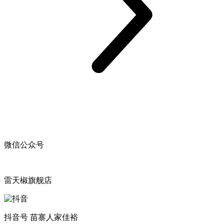
微信公众号
雷天椒旗舰店
抖音号 苗寨人家佳裕