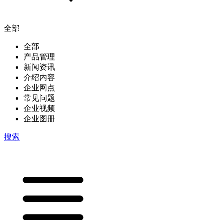
全部
全部
产品管理
新闻资讯
介绍内容
企业网点
常见问题
企业视频
企业图册
搜索