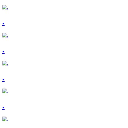
.
.
.
.