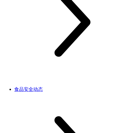
食品安全动态