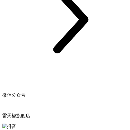
微信公众号
雷天椒旗舰店