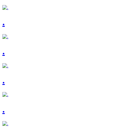
.
.
.
.