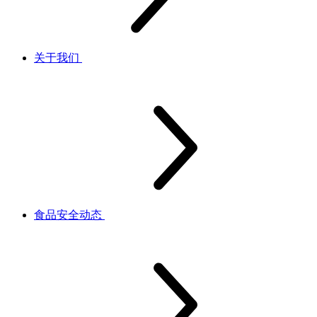
关于我们
食品安全动态