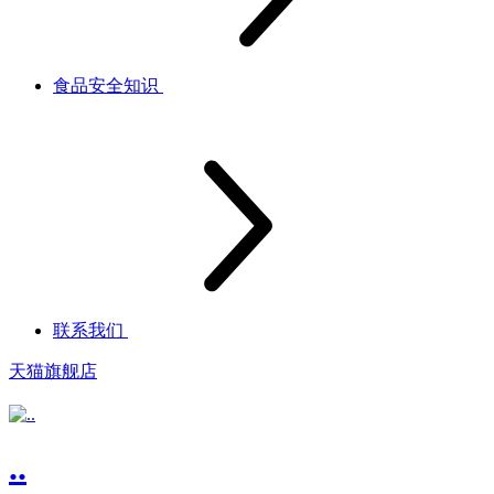
食品安全知识
联系我们
天猫旗舰店
..