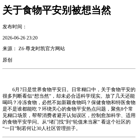
关于食物平安别被想当然
发布时间：
2026-06-26 23:20
来源： Z6·尊龙时凯官方网站
原创
6月7日是世界食物平安日。日常糊口中，关于食物平安的
很多判断看似“想当然”，却未必合适科学现实。放了几天还能
喝吗？冷冻食物，必然不如新颖食物吗？保健食物和特医食物
是不是谁都能吃？环绕关心的食物平安热点问题，聚焦8个常
见糊口场景，帮帮消费者避开认知误区，控制愈加科学、适用
的食物平安学问。从“堵门找”到“轮值来当家” 看这个社区的
“一日”制若何让30人社区管理担子。