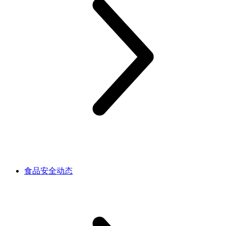
食品安全动态