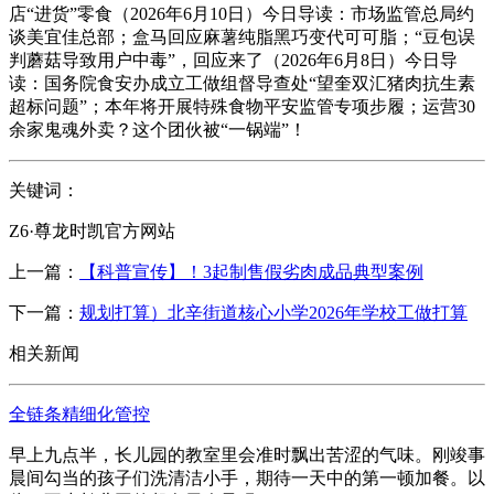
店“进货”零食（2026年6月10日）今日导读：市场监管总局约
谈美宜佳总部；盒马回应麻薯纯脂黑巧变代可可脂；“豆包误
判蘑菇导致用户中毒”，回应来了（2026年6月8日）今日导
读：国务院食安办成立工做组督导查处“望奎双汇猪肉抗生素
超标问题”；本年将开展特殊食物平安监管专项步履；运营30
余家鬼魂外卖？这个团伙被“一锅端”！
关键词：
Z6·尊龙时凯官方网站
上一篇：
【科普宣传】！3起制售假劣肉成品典型案例
下一篇：
规划打算）北辛街道核心小学2026年学校工做打算
相关新闻
全链条精细化管控
早上九点半，长儿园的教室里会准时飘出苦涩的气味。刚竣事
晨间勾当的孩子们洗清洁小手，期待一天中的第一顿加餐。以