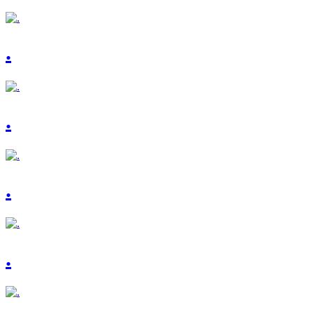
.
.
.
.