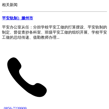
相关新闻
平安轨制）滕州市
平安办公室从任：分担学校平安工做的打算摆设、平安轨制的
制定、督促查抄各科室、班级平安工做的组织开展、学校平安
工做的总结传递、值勤教师办理...
0856-7239909