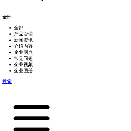
全部
全部
产品管理
新闻资讯
介绍内容
企业网点
常见问题
企业视频
企业图册
搜索