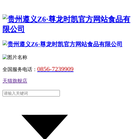
0856-7239909
全国服务电话：
天猫旗舰店