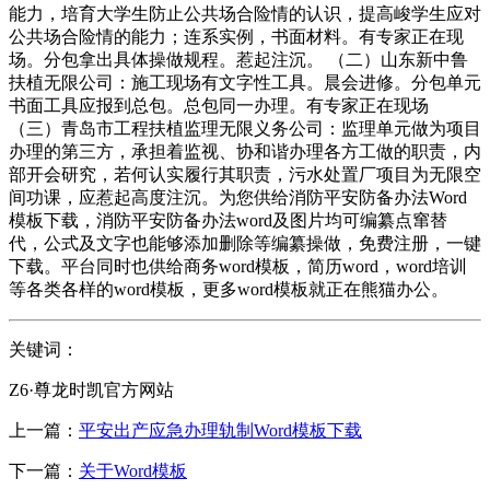
能力，培育大学生防止公共场合险情的认识，提高峻学生应对
公共场合险情的能力；连系实例，书面材料。有专家正在现
场。分包拿出具体操做规程。惹起注沉。 （二）山东新中鲁
扶植无限公司：施工现场有文字性工具。晨会进修。分包单元
书面工具应报到总包。总包同一办理。有专家正在现场
（三）青岛市工程扶植监理无限义务公司：监理单元做为项目
办理的第三方，承担着监视、协和谐办理各方工做的职责，内
部开会研究，若何认实履行其职责，污水处置厂项目为无限空
间功课，应惹起高度注沉。为您供给消防平安防备办法Word
模板下载，消防平安防备办法word及图片均可编纂点窜替
代，公式及文字也能够添加删除等编纂操做，免费注册，一键
下载。平台同时也供给商务word模板，简历word，word培训
等各类各样的word模板，更多word模板就正在熊猫办公。
关键词：
Z6·尊龙时凯官方网站
上一篇：
平安出产应急办理轨制Word模板下载
下一篇：
关于Word模板