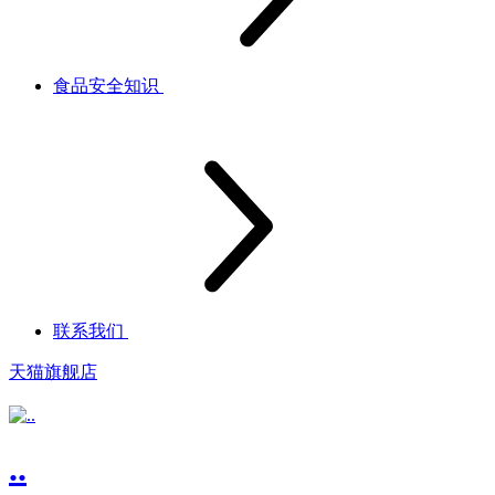
食品安全知识
联系我们
天猫旗舰店
..