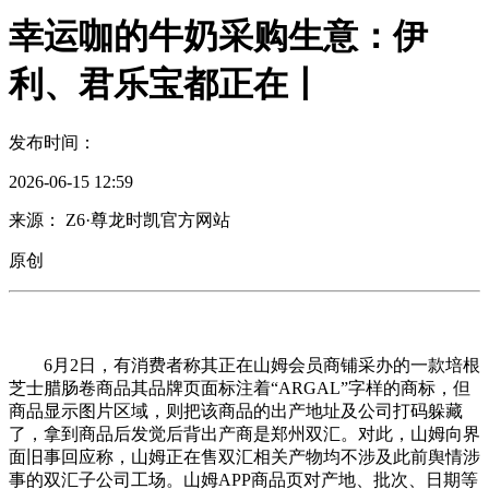
幸运咖的牛奶采购生意：伊
利、君乐宝都正在丨
发布时间：
2026-06-15 12:59
来源： Z6·尊龙时凯官方网站
原创
6月2日，有消费者称其正在山姆会员商铺采办的一款培根
芝士腊肠卷商品其品牌页面标注着“ARGAL”字样的商标，但
商品显示图片区域，则把该商品的出产地址及公司打码躲藏
了，拿到商品后发觉后背出产商是郑州双汇。对此，山姆向界
面旧事回应称，山姆正在售双汇相关产物均不涉及此前舆情涉
事的双汇子公司工场。山姆APP商品页对产地、批次、日期等