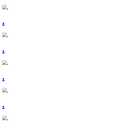
.
.
.
.