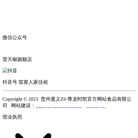
微信公众号
雷天椒旗舰店
抖音号 苗寨人家佳裕
Copyright © 2023 贵州遵义Z6·尊龙时凯官方网站食品有限公
司 网站建设：
Z6·尊龙时凯官方网站
网站地图
营业执照