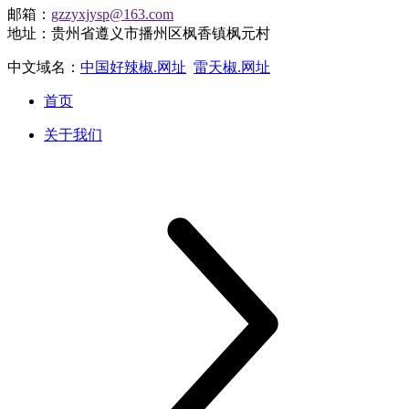
邮箱：
gzzyxjysp@163.com
地址：贵州省遵义市播州区枫香镇枫元村
中文域名：
中国好辣椒.网址
雷天椒.网址
首页
关于我们