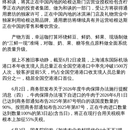
终和谈，将其正在中国内地的哈根达斯门店营业授权给包含柠
季正在内的投资者集团。做为和谈的一部门，受让方将获得通
用磨坊的独家许可，正在中国内地的冰淇淋门店及礼物营业中
独家利用哈根达斯品牌。通用磨坊将继续具有并运营哈根达斯
正在中国的零售和餐饮营业。
产物方面，幸运咖打算环绕鲜豆、鲜奶、鲜果、现场制做
的“三鲜一现”准绳，对咖、奶、果、糖等焦点原料做全面系统
的质量升级。
据上不雅旧事动静，截至6月2日凌晨，上海浦东国际机场
港口本年收支境人员总量正在全国空港港口中率先冲破1500万
人次，较客岁提前5天，约占全国空港港口收支境人员总量的
四分之一，稳居全国空港港口首位。
6月2日，商务部发布关于2026年度牛肉保障办法施行提醒
消息（四），牛肉保障办法项下自进口的牛肉于2026年6月1日
已达到商务部通知布告2025年第87号明白的该国度数量的
90%。按照商务部通知布告2025年第87号，正在牛肉进口数量
达到数量100%的第3日起(含当日)，将正在现行合用关税税率
根本上加征55%关税。