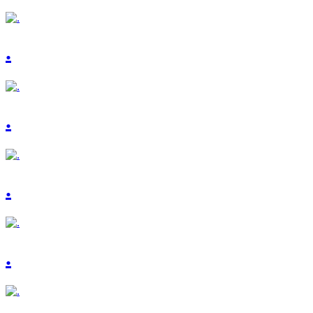
.
.
.
.