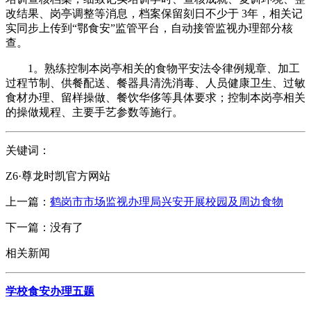
改结果、岗亭调整等消息，档案保留刻日不少于 3年，相关记
实同步上传到“鄂食安”监管平台，自动接管监视办理部分核
查。
1。熟练控制本岗亭相关的食物平安法令律例规章、加工
过程节制、供餐配送、餐器具清洗消毒、人员健康卫生、过敏
食材办理、留样操做、餐饮华侈等具体要求；控制本岗亭相关
的操做规程、主要手艺参数等施行。
关键词：
Z6·尊龙时凯官方网站
上一篇：
鹤岗市市场监视办理局兴安开展校园及周边食物
下一篇：没有了
相关新闻
学校食安办理五题