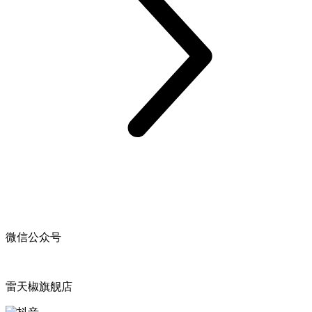
微信公众号
雷天椒旗舰店