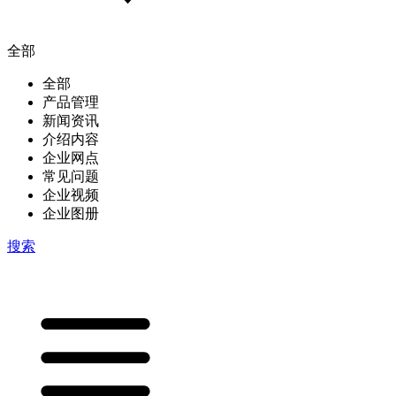
全部
全部
产品管理
新闻资讯
介绍内容
企业网点
常见问题
企业视频
企业图册
搜索