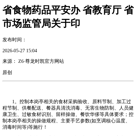
省食物药品平安办 省教育厅 省
市场监管局关于印
发布时间：
2026-05-27 15:04
来源： Z6·尊龙时凯官方网站
原创
1。控制本岗亭相关的食材采购验收、原料节制、加工过
程节制、供餐配送、餐器具清洗消毒、无害生物防制、人员健
康卫生、过敏食材识别、留样操做、餐饮华侈等具体要求；控
制本岗亭相关的操做规程、主要手艺参数(如烹调核心温度、
消毒时间等)等施行！