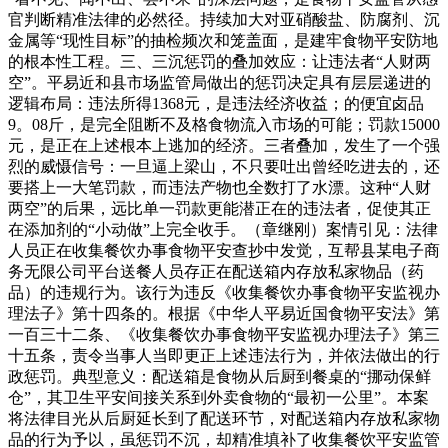
官判断精准法律的必然径。持续加大对亚硝酸盐、防腐剂、沉
金属等“现性目标”的抽检频次和笼盖面，是建牢食物平安防地
的根本性工程。三、三沉惩罚的叠加效应：让违法者“人财两
空”。平易近和县市场监管局做出的惩罚决定具有层层递进的
逻辑布局：违法所得1368元，是违法经济收益；的便宜卤品
9。08斤，是完全阻断不及格食物流入市场的可能；罚款15000
元，是正在上述根本上逃加的经济。三者叠加，发生了一个强
烈的威慑信号：一旦逼上梁山，不只要吐出曾经吃进去的，还
要搭上一大笔罚款，而违法产物也全数打了水漂。这种“人财
两空”的后果，远比单一罚款更能潜正在的违法者，促使其正
在添加剂的“小动做”上完全收手。（章继刚）案情引见：法律
人员正在收集餐饮办事食物平安查抄中发觉，互帮县某电子商
务无限公司平台送餐人员存正在配送箱内存放私家物品（药
品）的违规行为。该行为违反《收集餐饮办事食物平安监视办
理法子》第十四条的。根据《中华人平易近国食物平安法》第
一百三十二条、《收集餐饮办事食物平安监视办理法子》第三
十五条，责令当事人当即更正上述违法行为，并依法做出的行
政惩罚。典型意义：配送箱是食物从后厨到餐桌的“挪动保鲜
仓”，其卫生平安间接关系到外卖食物的“最初一公里”。本案
将法律目光从后厨延长到了配送环节，对配送箱内存放私家物
品的行为予以，虽惩罚不沉，却精准填补了收集餐饮平安监管