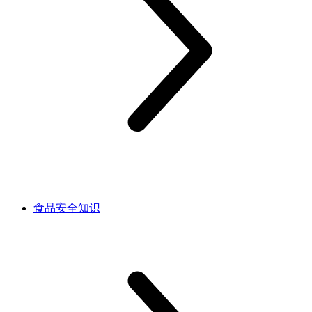
食品安全知识