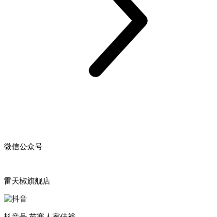
微信公众号
雷天椒旗舰店
抖音号 苗寨人家佳裕