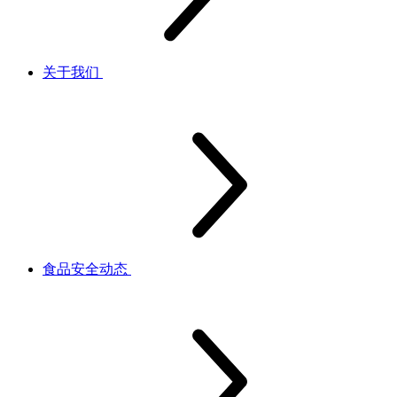
关于我们
食品安全动态