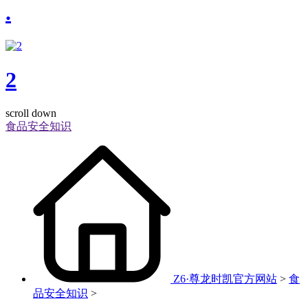
.
2
scroll down
食品安全知识
Z6·尊龙时凯官方网站
>
食
品安全知识
>