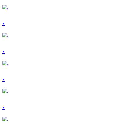
.
.
.
.