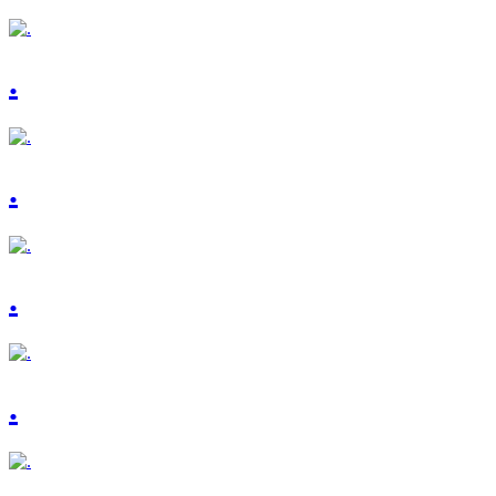
.
.
.
.