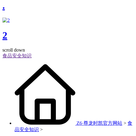
.
2
scroll down
食品安全知识
Z6·尊龙时凯官方网站
>
食
品安全知识
>