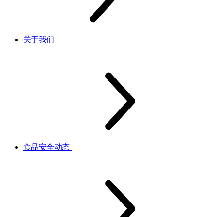
关于我们
食品安全动态