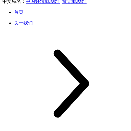
中文域名：
中国好辣椒.网址
雷天椒.网址
首页
关于我们