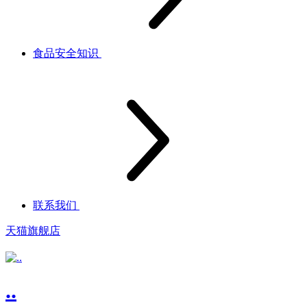
食品安全知识
联系我们
天猫旗舰店
..