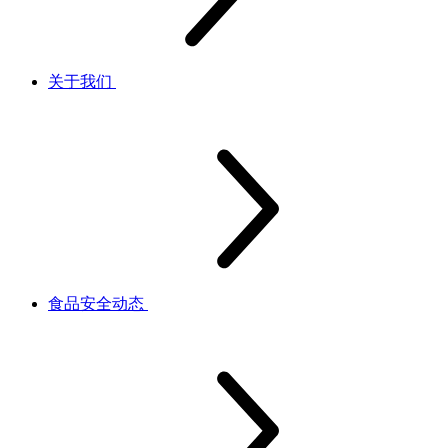
关于我们
食品安全动态