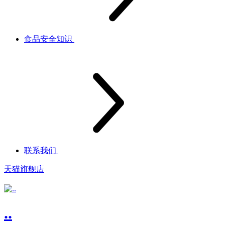
食品安全知识
联系我们
天猫旗舰店
..