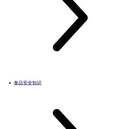
食品安全知识