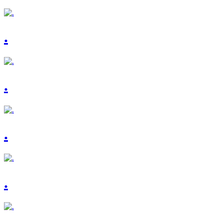
.
.
.
.