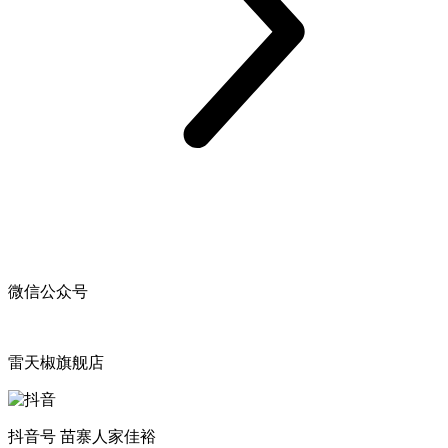
微信公众号
雷天椒旗舰店
抖音号 苗寨人家佳裕