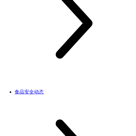
食品安全动态