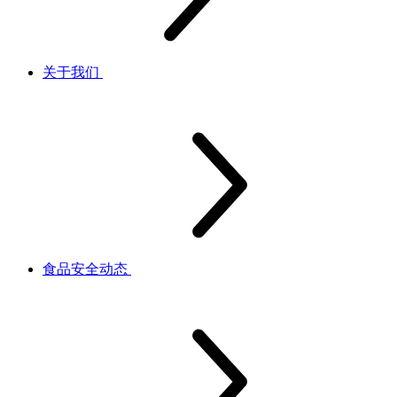
关于我们
食品安全动态