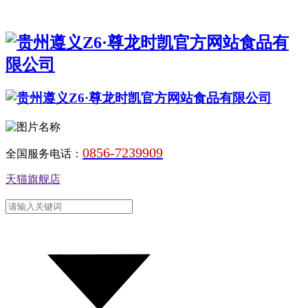
0856-7239909
全国服务电话：
天猫旗舰店