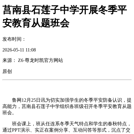
莒南县石莲子中学开展冬季平
安教育从题班会
发布时间：
2026-05-11 11:08
来源： Z6·尊龙时凯官方网站
原创
鲁网12月25日讯为切实加强学生的冬季平安防备认识，提
高能力，莒南县石莲子中学组织各班级召开冬季平安教育从题
班会。
班会课上，班从任连系冬季天气特点和学生的春秋特点，
通过PPT演示、实正在案例分享、互动问答等形式，沉点了交