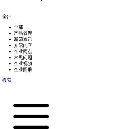
全部
全部
产品管理
新闻资讯
介绍内容
企业网点
常见问题
企业视频
企业图册
搜索