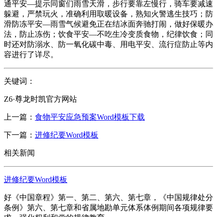
通平安—提示同窗们雨雪天滑，步行要靠左慢行，骑车要减速
躲避，严禁玩火，准确利用取暖设备，熟知火警逃生技巧；防
滑防冻平安—雨雪气候避免正在结冰面奔驰打闹，做好保暖办
法，防止冻伤；饮食平安—不吃生冷变质食物，纪律饮食；同
时还对防溺水、防一氧化碳中毒、用电平安、流行症防止等内
容进行了详尽。
关键词：
Z6·尊龙时凯官方网站
上一篇：
食物平安应急预案Word模板下载
下一篇：
进修纪要Word模板
相关新闻
进修纪要Word模板
好《中国章程》第一、第二、第六、第七章，《中国规律处分
条例》第六、第七章和省属地勘单元体系体例期间各项规律要